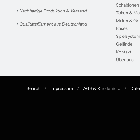
Schablonen
+
Nachhaltige Produktion & Versand
Token & Ma
Malen & Gr
+
Qualitätsfilament aus Deutschland
Bases
Spielsyste
Gelände
Kontakt
Über uns
Search
/
Impressum
/
AGB & Kundeninfo
/
Date
Navigation:
Footer
menu