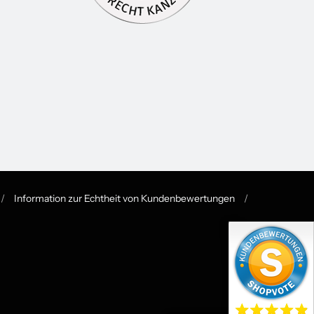
/
Information zur Echtheit von Kundenbewertungen
/
 de.general.language