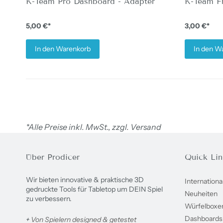
K-Team Pro Dashboard - Adapter
K-Team Fr
5,00 €*
3,00 €*
In den Warenkorb
In den W
*Alle Preise inkl. MwSt., zzgl. Versand
Über Prodicer
Quick Lin
Wir bieten innovative & praktische 3D
Internationa
gedruckte Tools für Tabletop um DEIN Spiel
Neuheiten
zu verbessern.
Würfelboxe
Dashboards
+
Von Spielern designed & getestet