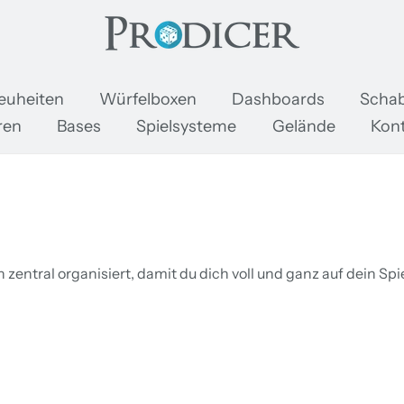
oDicer
euheiten
Würfelboxen
Dashboards
Schab
ren
Bases
Spielsysteme
Gelände
Kon
zentral organisiert, damit du dich voll und ganz auf dein Spi