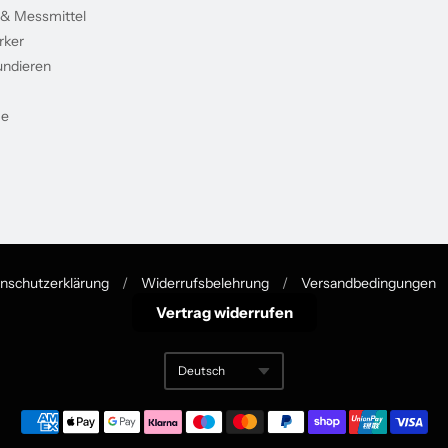
 & Messmittel
rker
undieren
me
nschutzerklärung
/
Widerrufsbelehrung
/
Versandbedingungen
Vertrag widerrufen
Deutsch
Translation missing: