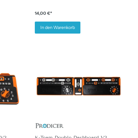
14,00 €*
In den Warenkorb
 V2
K-Team Double Dashboard V2