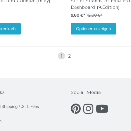
action Counter (Inlay)
Sci-Fi Strands of Fate Pro
Dashboard (9.Edition)
9,60 €*
12,00 €*
arenkorb
Optionen anzeigen
1
2
ks
Social Media
Eine externe Webseite in e
Eine externe Websei
Eine externe
l Shipping / .STL Files
n