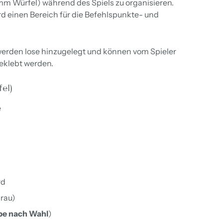
6mm Würfel) während des Spiels zu organisieren.
d einen Bereich für die Befehlspunkte- und
werden lose hinzugelegt und können vom Spieler
eklebt werden.
el)
e
rd
grau)
be nach Wahl
)