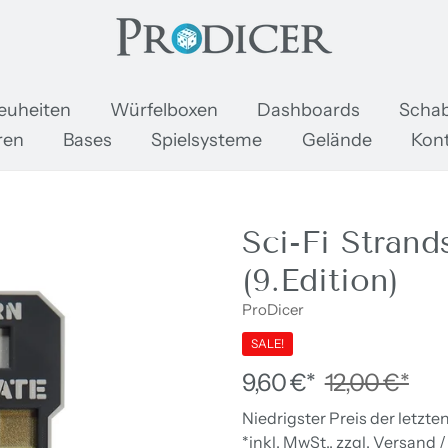
oDicer
euheiten
Würfelboxen
Dashboards
Schab
ren
Bases
Spielsysteme
Gelände
Kon
Sci-Fi Strand
(9.Edition)
ProDicer
SALE!
9,60 €*
12,00 €*
Niedrigster Preis der letzte
*inkl. MwSt., zzgl. Versand 