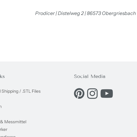
Prodicer | Distelweg 2 | 86573 Obergriesbach
ks
Social Media
Eine externe Webseite in e
Eine externe Websei
Eine externe
l Shipping / .STL Files
n
 & Messmittel
rker