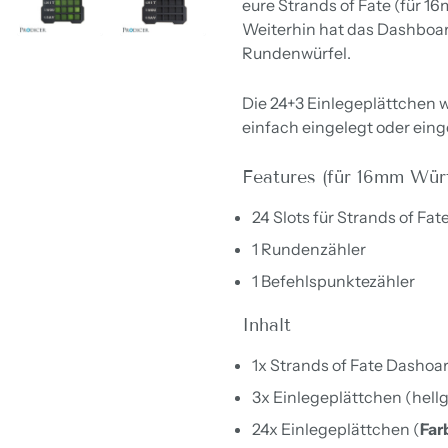
eure Strands of Fate (für 1
Weiterhin hat das Dashboar
Rundenwürfel.
Die 24+3 Einlegeplättchen 
einfach eingelegt oder eing
F
eatures (für 16mm Würf
24 Slots für Strands of Fat
1 Rundenzähler
1 Befehlspunktezähler
Inhalt
1x Strands of Fate Dashoa
3x Einlegeplättchen (hell
24x Einlegeplättchen (
Far