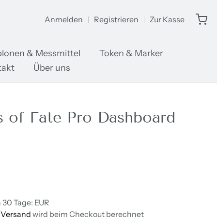
Anmelden
Registrieren
Zur Kasse
lonen & Messmittel
Token & Marker
takt
Über uns
s of Fate Pro Dashboard
n 30 Tage:
EUR
/
Versand
wird beim Checkout berechnet