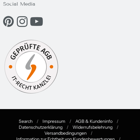
Social Media
Eine externe Webseite in einem neuen Fenster öffnen.
Eine externe Webseite in einem neuen Fenster öffnen.
Eine externe Webseite in einem neuen Fenster ö
Search
/
Impressum
/
AGB & Kundeninfo
/
Datenschutzerklärung
/
Widerrufsbelehrung
/
Navigation:
Versandbedingungen
/
Information zur Echtheit von Kundenbewertungen
/