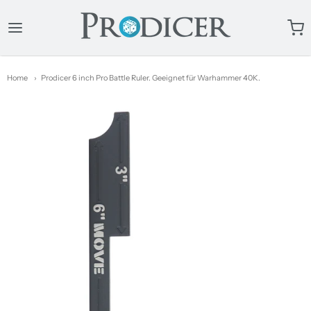
ProDicer
Home
Prodicer 6 inch Pro Battle Ruler. Geeignet für Warhammer 40K.