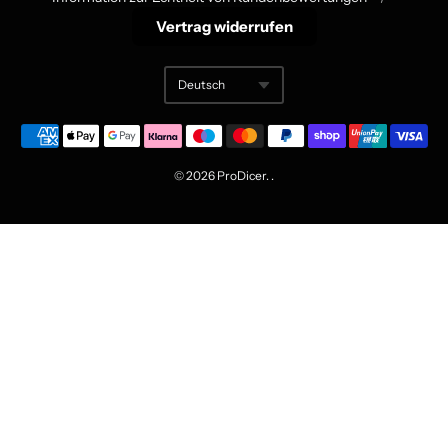
Footer
Vertrag widerrufen
menu
Deutsch
Translation missing:
© 2026
ProDicer
. .