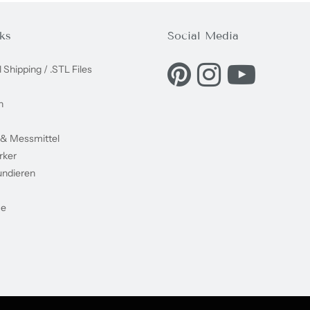
ks
Social Media
Eine externe Webseite in e
Eine externe Websei
Eine externe
l Shipping / .STL Files
n
 & Messmittel
rker
undieren
me