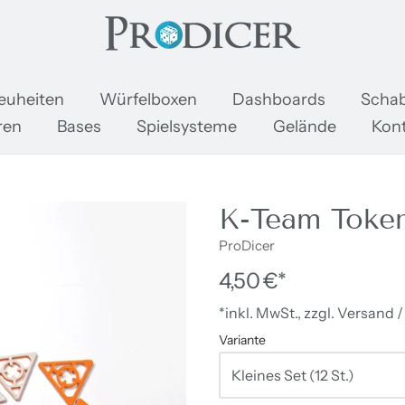
oDicer
euheiten
Würfelboxen
Dashboards
Schab
ren
Bases
Spielsysteme
Gelände
Kon
K-Team Token
ProDicer
4,50 €*
*inkl. MwSt., zzgl. Versand 
Variante