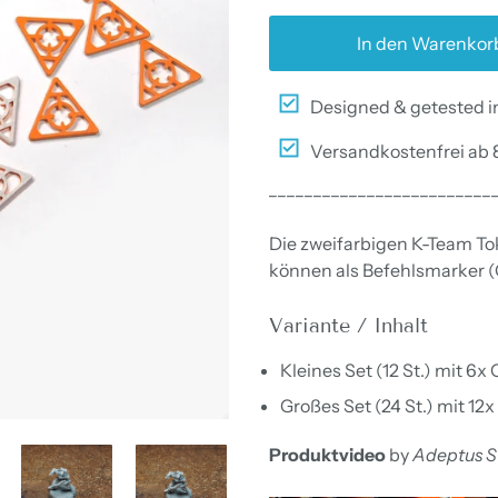
In den Warenkor
Designed & getested i
Versandkostenfrei ab 
_________________________
Die zweifarbigen K-Team Tok
können als Befehlsmarker (
Variante / Inhalt
Kleines Set (12 St.) mit 
Großes Set (24 St.) mit 1
Produktvideo
by
Adeptus S