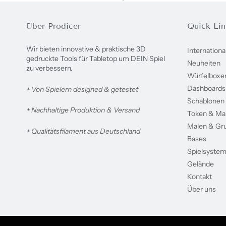
Über Prodicer
Quick Lin
Wir bieten innovative & praktische 3D
Internationa
gedruckte Tools für Tabletop um DEIN Spiel
Neuheiten
zu verbessern.
Würfelboxe
Dashboards
+
Von Spielern designed & getestet
Schablonen
+
Nachhaltige Produktion & Versand
Token & Ma
Malen & Gr
+
Qualitätsfilament aus Deutschland
Bases
Spielsyste
Gelände
Kontakt
Über uns