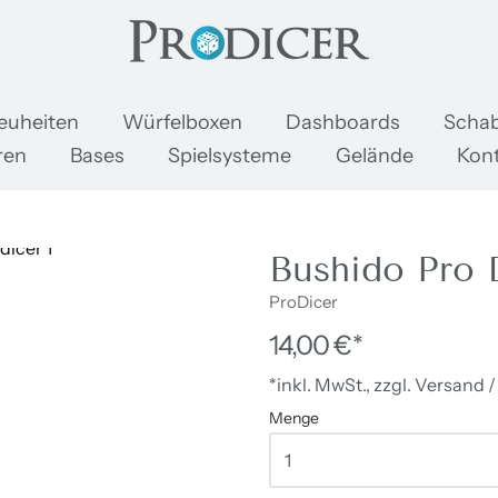
oDicer
euheiten
Würfelboxen
Dashboards
Schab
ren
Bases
Spielsysteme
Gelände
Kon
Bushido Pro 
ProDicer
14,00 €*
*inkl. MwSt., zzgl. Versand 
Menge