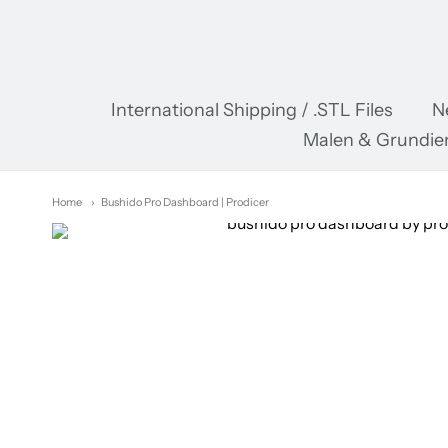
Pr
International Shipping / .STL Files
N
Malen & Grundie
Home
Bushido Pro Dashboard | Prodicer