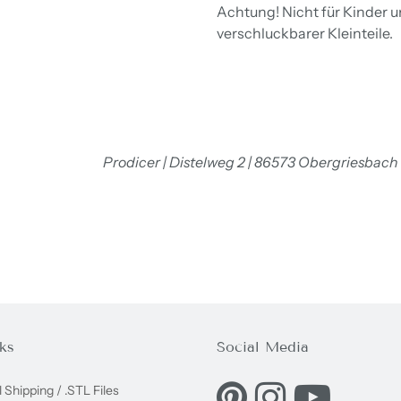
Achtung! Nicht für Kinder 
verschluckbarer Kleinteile.
Prodicer | Distelweg 2 | 86573 Obergriesbach
ks
Social Media
Eine externe Webseite in e
Eine externe Websei
Eine externe
l Shipping / .STL Files