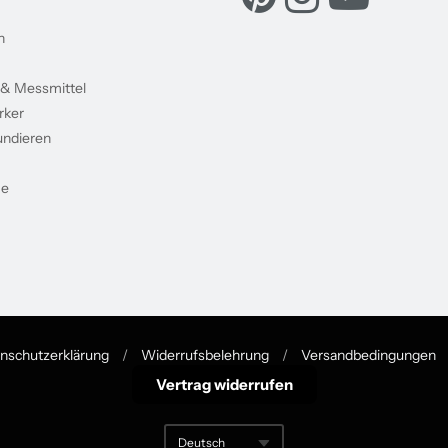
n
 & Messmittel
rker
undieren
me
nschutzerklärung
/
Widerrufsbelehrung
/
Versandbedingungen
Vertrag widerrufen
Deutsch