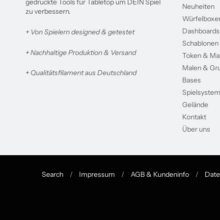
gedruckte Tools für Tabletop um DEIN Spiel
Neuheiten
zu verbessern.
Würfelboxe
Dashboards
+
Von Spielern designed & getestet
Schablonen
+
Nachhaltige Produktion & Versand
Token & Ma
Malen & Gr
+
Qualitätsfilament aus Deutschland
Bases
Spielsyste
Gelände
Kontakt
Über uns
Search
/
Impressum
/
AGB & Kundeninfo
/
Date
Navigation:
Footer