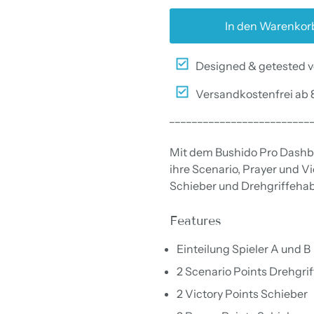
In den Warenkor
Designed & getested v
Versandkostenfrei ab 
_________________________
Mit dem Bushido Pro Dashbo
ihre Scenario, Prayer und Vi
Schieber und Drehgriffeha
F
eatures
Einteilung Spieler A und B
2 Scenario Points Drehgrif
2 Victory Points Schieber