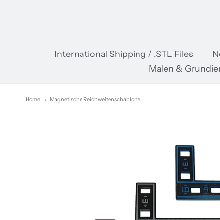
Pr
International Shipping / .STL Files
N
Malen & Grundie
Home
Magnetische Reichweitenschablone