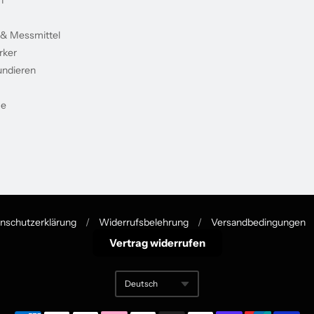
 & Messmittel
rker
undieren
me
nschutzerklärung
/
Widerrufsbelehrung
/
Versandbedingungen
Vertrag widerrufen
Deutsch
Translation missing: