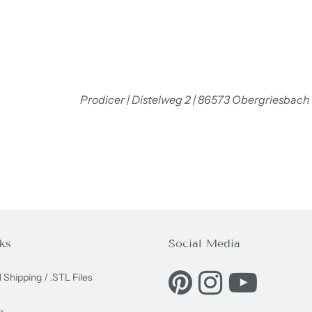
Prodicer | Distelweg 2 | 86573 Obergriesbach
ks
Social Media
Eine externe Webseite in e
Eine externe Websei
Eine externe
l Shipping / .STL Files
n