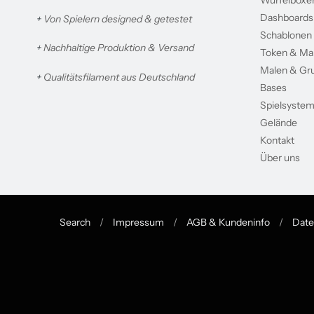
Dashboards
+
Von Spielern designed & getestet
Schablonen
+
Nachhaltige Produktion & Versand
Token & Ma
Malen & Gr
+
Qualitätsfilament aus Deutschland
Bases
Spielsyste
Gelände
Kontakt
Über uns
Search
/
Impressum
/
AGB & Kundeninfo
/
Date
Navigation:
Footer
menu