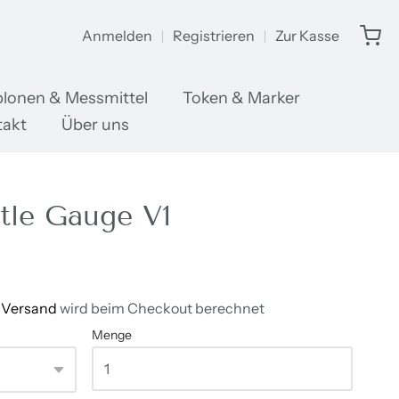
Anmelden
Registrieren
Zur Kasse
lonen & Messmittel
Token & Marker
takt
Über uns
tle Gauge V1
/
Versand
wird beim Checkout berechnet
Menge