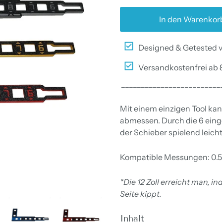
In den Warenkor
Designed & Getested v
Versandkostenfrei ab 
_________________________
Mit einem einzigen Tool kan
abmessen. Durch die 6 ein
der Schieber spielend leich
Kompatible Messungen: 0.5, 1, 
*Die 12 Zoll erreicht man, in
Seite kippt.
Inhalt