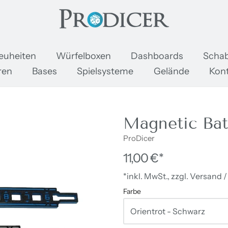
oDicer
euheiten
Würfelboxen
Dashboards
Schab
ren
Bases
Spielsysteme
Gelände
Kon
Magnetic Bat
ProDicer
11,00 €*
*inkl. MwSt., zzgl. Versand 
Farbe