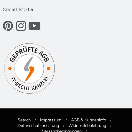
Social Media
Eine externe Webseite in einem neuen Fenster öffnen.
Eine externe Webseite in einem neuen Fenster öffnen.
Eine externe Webseite in einem neuen Fenster ö
Search
/
Impressum
/
AGB & Kundeninfo
/
Datenschutzerklärung
/
Widerrufsbelehrung
/
Versandbedingungen
/